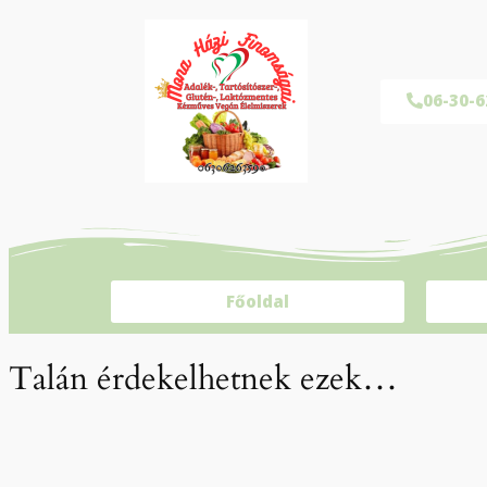
06-30-6
Főoldal
Talán érdekelhetnek ezek…