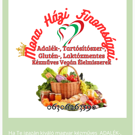
Ha Te igazán kiváló magyar kézműves ADALÉK-,