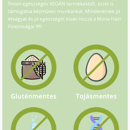
finom egészséges VEGÁN termékekből, ezzel is
támogatva kézműves munkánkat. Mindenkinek jó
étvágyat és jó egészséget kíván hozzá a Mona Házi
Finomságai !!!!!