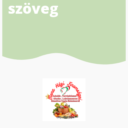
szöveg