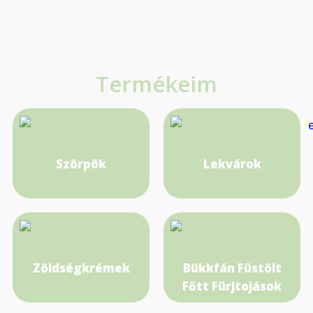
Termékeim
Szörpök
Lekvárok
Zöldségkrémek
Bükkfán Füstölt
Főtt Fürjtojások