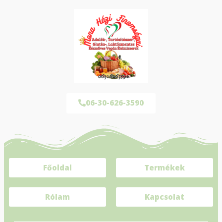
06-30-626-3590
Főoldal
Termékek
Rólam
Kapcsolat