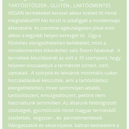
TARTÓSÍTÓSZER-, GLUTÉN-, LAKTÓZMENTES
VEGÁN termékeket keresel akkor ezeket itt mind
megtalálod!!!!! Aki kicsit is odafigyel a mindennapi
étkezésére és szeretne egészségesen jókat enni
akkor a legjobb helyen keresgél itt. Úgy a
főzéshez elengedhetetlen kellékeket, mint a
mindenmentes étkezéshez való finom falatokat. A
termékek készítésénél az volt a fő szempont, hogy
teljesen visszaadjuk a természet színeit, ízeit,
zamatait. A szörpök és lekvárok minimális cukor
hozzáadásával készültek, ami a tartósításhoz
elengethetetlen, mivel semmilyen adalék,
tartósítószert, emulgeálószert, pektint nem
használtunk semmiben. Az általunk feldolgozott
zöldségek, gyümölcsök mind magyar termésből
szedettek, vegyszer-, és permetmentesek.
Válogassatok és vásároljatok bátran kedvetekre a